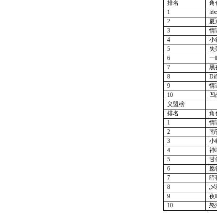
排名
角
1
lds
2
夏
3
情
4
小
5
失
6
一
7
黑
8
Dif
9
情
10
凹
义盟榜
排名
角
1
情
2
南
3
小
4
神
5
甘
6
愿
7
暗
8
乄
9
夜
10
怒