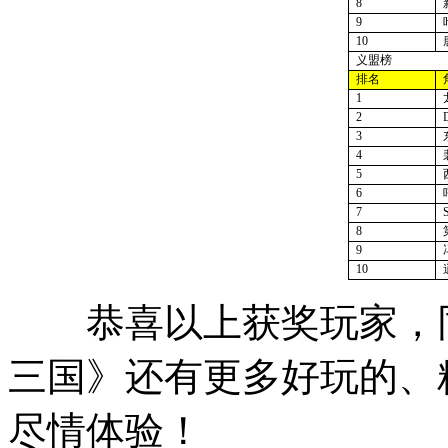
8
9
10
义盟榜
排名
1
2
3
4
5
6
7
8
9
10
恭喜以上获奖玩家，同
三国》还有更多好玩的、
尽情体验！