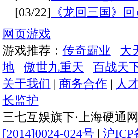
[03/22]
《龙回三国》回
网页游戏
游戏推荐：
传奇霸业
大
地
傲世九重天
百战天
关于我们
|
商务合作
|
人
长监护
三七互娱旗下·上海硬通
[2014]0024-024号
|
沪ICP