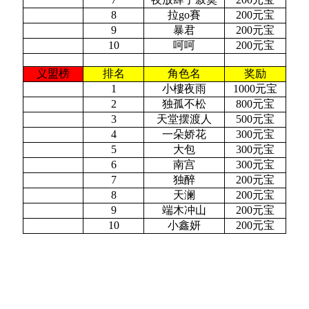
8
拉go賽
200元宝
9
暴君
200元宝
10
呵呵
200元宝
义盟榜
排名
角色名
奖励
1
小樓夜雨
1000元宝
2
独孤不松
800元宝
3
天堂摆渡人
500元宝
4
一朵娇花
300元宝
5
大包
300元宝
6
南宫
300元宝
7
独醉
200元宝
8
天澜
200元宝
9
端木冲山
200元宝
10
小鑫妍
200元宝